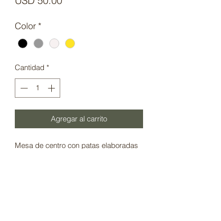
USD 50.00
Color
*
Cantidad
*
Agregar al carrito
Mesa de centro con patas elaboradas 
en madera y tope laqueado color a 
elegir. Largo 83cm, ancho 55cm y alto 
33cm
POLÍTICA DE GARANTÍA