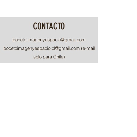
CONTACTO
boceto.imagenyespacio@gmail.com
bocetoimagenyespacio.cl@gmail.com
(e-mail
solo para Chile)
Venezuela
+58 4245584455
Panamá
+507 64324630
Chile
+56 935982494