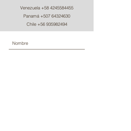
Venezuela
+58 4245584455
Panamá
+507 64324630
Chile
+56 935982494